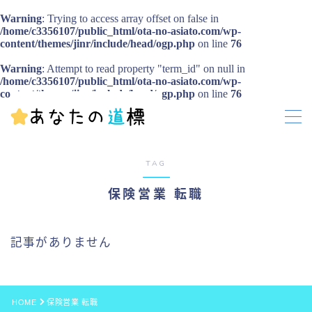
Warning
: Trying to access array offset on false in
/home/c3356107/public_html/ota-no-asiato.com/wp-
content/themes/jinr/include/head/ogp.php
on line
76
MENU
Warning
: Attempt to read property "term_id" on null in
お問い合わせ
/home/c3356107/public_html/ota-no-asiato.com/wp-
プライバシーポリシー
content/themes/jinr/include/head/ogp.php
on line
76
TAG
保険営業 転職
記事がありません
HOME
保険営業 転職