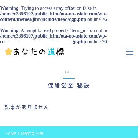
Warning
: Trying to access array offset on false in
/home/c3356107/public_html/ota-no-asiato.com/wp-
content/themes/jinr/include/head/ogp.php
on line
76
MENU
Warning
: Attempt to read property "term_id" on null in
お問い合わせ
/home/c3356107/public_html/ota-no-asiato.com/wp-
プライバシーポリシー
content/themes/jinr/include/head/ogp.php
on line
76
TAG
保険営業 秘訣
記事がありません
HOME
保険営業 秘訣