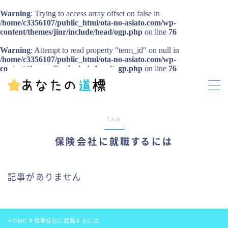
Warning
: Trying to access array offset on false in
/home/c3356107/public_html/ota-no-asiato.com/wp-
content/themes/jinr/include/head/ogp.php
on line
76
MENU
Warning
: Attempt to read property "term_id" on null in
お問い合わせ
/home/c3356107/public_html/ota-no-asiato.com/wp-
プライバシーポリシー
content/themes/jinr/include/head/ogp.php
on line
76
TAG
保険会社に就職するには
記事がありません
HOME
保険会社に就職するには