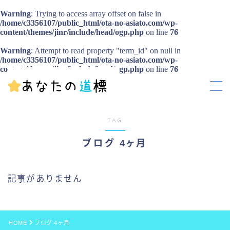
Warning
: Trying to access array offset on false in
/home/c3356107/public_html/ota-no-asiato.com/wp-
content/themes/jinr/include/head/ogp.php
on line
76
MENU
Warning
: Attempt to read property "term_id" on null in
お問い合わせ
/home/c3356107/public_html/ota-no-asiato.com/wp-
プライバシーポリシー
content/themes/jinr/include/head/ogp.php
on line
76
TAG
ブログ 4ヶ月
記事がありません
HOME
ブログ 4ヶ月